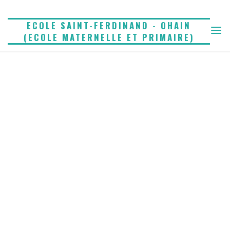
Skip
to
ECOLE SAINT-FERDINAND - OHAIN
(ECOLE MATERNELLE ET PRIMAIRE)
content