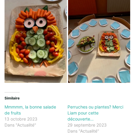
Similaire
Mmmmm, la bonne salade
Perruches ou plantes? Merci
de fruits
Liam pour cette
13 octobre 2023
découverte…
Dans "Actualité"
29 septembre 2023
Dans "Actualité"